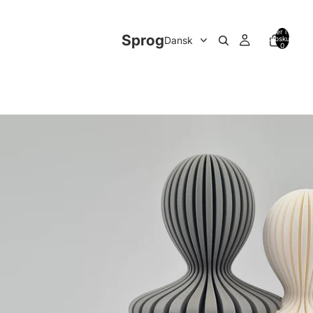
Varer i alt i
Sprog
indkøbskurven:
0
en" Mor, Far & Børn