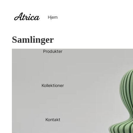
Hjem
Samlinger
"Familien" Mor & Børn
Produkter
Kollektioner
Kontakt